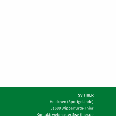
SV THIER
Heidchen (Sportgelände)
51688 Wipperfürth-Thier
Kontakt:
webmaster@sv-thier.de