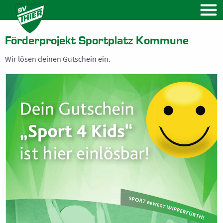
VEREIN
Vorstand
Förderprojekt Sportplatz Kommune
Vereinssatzung
Wir lösen deinen Gutschein ein.
Beitragsregelung
Beitrittsformular
NEWS
Kalender
FUSSBALL
Herren
Frauen
Ü32 Herren