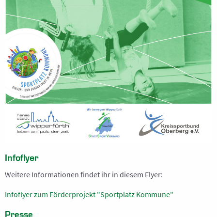
Altherren
C-Junioren SG
D-Junioren 1 SG
D-Junioren 2 SG
Bambini
Walking-Football
BREITENSPORT
Fitness
Infoflyer
Step Aerobic
Weitere Informationen findet ihr in diesem Flyer:
Fitness für Frauen Ü60
Infoflyer zum Förderprojekt "Sportplatz Kommune"
Fitness für Männer
Presse
Fitness für Männer Ü60