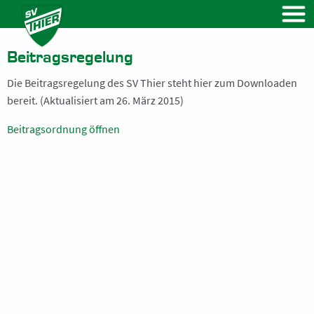
VEREIN
Vorstand
Beitragsregelung
Vereinssatzung
Die Beitragsregelung des SV Thier steht hier zum Downloaden
Beitragsregelung
bereit. (Aktualisiert am 26. März 2015)
Beitrittsformular
Beitragsordnung öffnen
NEWS
Kalender
FUSSBALL
Herren
Frauen
Ü32 Herren