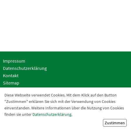
Altherren
C-Junioren SG
D-Junioren 1 SG
D-Junioren 2 SG
Bambini
Impressum
Walking-Football
Datenschutzerklärung
BREITENSPORT
Kontakt
Sitemap
Fitness
SV THIER
Diese Webseite verwendet Cookies. Mit dem Klick auf den Button
Step Aerobic
"Zustimmen" erklären Sie sich mit der Verwendung von Cookies
Heidchen (Sportgelände)
Fitness für Frauen Ü60
einverstanden. Weitere Informationen über die Nutzung von Cookies
51688 Wipperfürth-Thier
finden sie unter
Datenschutzerklärung
.
Kontakt:
webmaster@sv-thier.de
Fitness für Männer
Zustimmen
Fitness für Männer Ü60