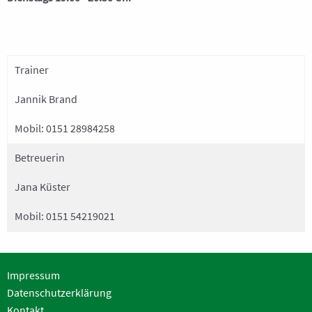
Altherren
C-Junioren SG
D-Junioren 1 SG
Trainer
D-Junioren 2 SG
Jannik Brand
Bambini
Mobil:
0151 28984258
Walking-Football
Betreuerin
BREITENSPORT
Jana Küster
Fitness
Mobil:
0151 54219021
Step Aerobic
Fitness für Frauen Ü60
Impressum
Fitness für Männer
Datenschutzerklärung
Kontakt
Fitness für Männer Ü60