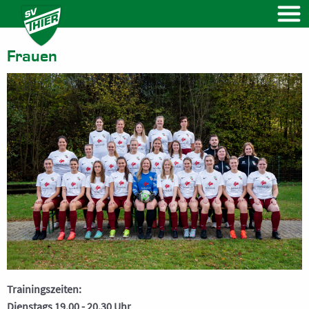
VEREIN
Vorstand
Frauen
Vereinssatzung
Beitragsregelung
Beitrittsformular
NEWS
Kalender
FUSSBALL
Herren
Frauen
Ü32 Herren
Trainingszeiten:
Dienstags 19.00 - 20.30 Uhr