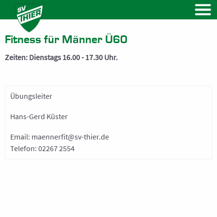
VEREIN
Vorstand
Fitness für Männer Ü60
Vereinssatzung
Zeiten: Dienstags 16.00 - 17.30 Uhr.
Beitragsregelung
Beitrittsformular
Übungsleiter
NEWS
Hans-Gerd Küster
Kalender
Email:
maennerfit@sv-thier.de
FUSSBALL
Telefon:
02267 2554
Herren
Frauen
Ü32 Herren