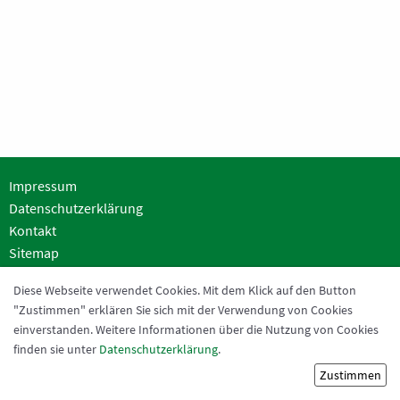
Altherren
C-Junioren SG
D-Junioren 1 SG
D-Junioren 2 SG
Bambini
Impressum
Walking-Football
Datenschutzerklärung
BREITENSPORT
Kontakt
Sitemap
Fitness
SV THIER
Diese Webseite verwendet Cookies. Mit dem Klick auf den Button
Step Aerobic
"Zustimmen" erklären Sie sich mit der Verwendung von Cookies
Heidchen (Sportgelände)
Fitness für Frauen Ü60
einverstanden. Weitere Informationen über die Nutzung von Cookies
51688 Wipperfürth-Thier
finden sie unter
Datenschutzerklärung
.
Kontakt:
webmaster@sv-thier.de
Fitness für Männer
Zustimmen
Fitness für Männer Ü60